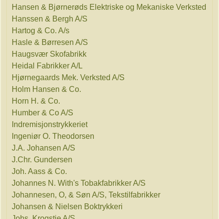
Hansen & Bjørnerøds Elektriske og Mekaniske Verksted
Hanssen & Bergh A/S
Hartog & Co. A/s
Hasle & Børresen A/S
Haugsvær Skofabrikk
Heidal Fabrikker A/L
Hjørnegaards Mek. Verksted A/S
Holm Hansen & Co.
Horn H. & Co.
Humber & Co A/S
Indremisjonstrykkeriet
Ingeniør O. Theodorsen
J.A. Johansen A/S
J.Chr. Gundersen
Joh. Aass & Co.
Johannes N. With's Tobakfabrikker A/S
Johannesen, O, & Søn A/S, Tekstilfabrikker
Johansen & Nielsen Boktrykkeri
Johs. Krogstie A/S