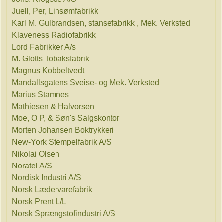
Juell, Per, Linsømfabrikk
Karl M. Gulbrandsen, stansefabrikk , Mek. Verksted
Klaveness Radiofabrikk
Lord Fabrikker A/s
M. Glotts Tobaksfabrik
Magnus Kobbeltvedt
Mandallsgatens Sveise- og Mek. Verksted
Marius Stamnes
Mathiesen & Halvorsen
Moe, O P, & Søn's Salgskontor
Morten Johansen Boktrykkeri
New-York Stempelfabrik A/S
Nikolai Olsen
Noratel A/S
Nordisk Industri A/S
Norsk Lædervarefabrik
Norsk Prent L/L
Norsk Sprængstofindustri A/S