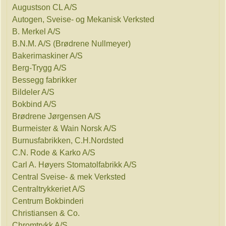
Augustson CL A/S
Autogen, Sveise- og Mekanisk Verksted
B. Merkel A/S
B.N.M. A/S (Brødrene Nullmeyer)
Bakerimaskiner A/S
Berg-Trygg A/S
Bessegg fabrikker
Bildeler A/S
Bokbind A/S
Brødrene Jørgensen A/S
Burmeister & Wain Norsk A/S
Burnusfabrikken, C.H.Nordsted
C.N. Rode & Karko A/S
Carl A. Høyers Stomatolfabrikk A/S
Central Sveise- & mek Verksted
Centraltrykkeriet A/S
Centrum Bokbinderi
Christiansen & Co.
Chromtrykk A/S