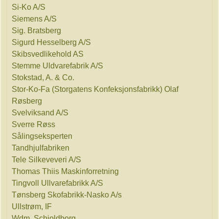
Si-Ko A/S
Siemens A/S
Sig. Bratsberg
Sigurd Hesselberg A/S
Skibsvedlikehold AS
Stemme Uldvarefabrik A/S
Stokstad, A. & Co.
Stor-Ko-Fa (Storgatens Konfeksjonsfabrikk) Olaf
Røsberg
Svelviksand A/S
Sverre Røss
Sålingseksperten
Tandhjulfabriken
Tele Silkeveveri A/S
Thomas Thiis Maskinforretning
Tingvoll Ullvarefabrikk A/S
Tønsberg Skofabrikk-Nasko A/s
Ullstrøm, IF
Wdm. Schioldborg