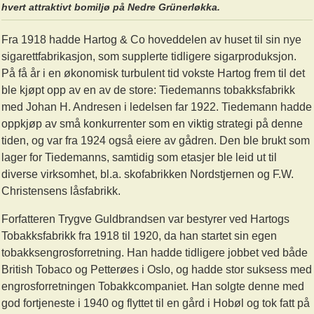
hvert attraktivt bomiljø på Nedre Grünerløkka.
Fra 1918 hadde Hartog & Co hoveddelen av huset til sin nye
sigarettfabrikasjon, som supplerte tidligere sigarproduksjon.
På få år i en økonomisk turbulent tid vokste Hartog frem til det
ble kjøpt opp av en av de store: Tiedemanns tobakksfabrikk
med Johan H. Andresen i ledelsen far 1922. Tiedemann hadde
oppkjøp av små konkurrenter som en viktig strategi på denne
tiden, og var fra 1924 også eiere av gådren. Den ble brukt som
lager for Tiedemanns, samtidig som etasjer ble leid ut til
diverse virksomhet, bl.a. skofabrikken Nordstjernen og F.W.
Christensens låsfabrikk.
Forfatteren Trygve Guldbrandsen var bestyrer ved Hartogs
Tobakksfabrikk fra 1918 til 1920, da han startet sin egen
tobakksengrosforretning. Han hadde tidligere jobbet ved både
British Tobaco og Petterøes i Oslo, og hadde stor suksess med
engrosforretningen Tobakkcompaniet. Han solgte denne med
god fortjeneste i 1940 og flyttet til en gård i Hobøl og tok fatt på