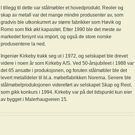
I tillegg til dette var stålmøbler et hovedprodukt. Reoler og
skap av metall var det mange mindre produsenter av, som
gradvis ble utkonkurrert av større fabrikker som Høvik og
Romo som fikk økt kapasitet. Etter 1990 ble det meste av
markedet forsynt via import, og også de store norske
produsentene la ned.
Ingeniør Kirkeby trakk seg ut i 1972, og selskapet ble drevet
videre i noen år som Kirkeby A/S. Ved 50-årsjubileet i 1988 var
det 65 ansatte i produksjonen, og foruten stålmøbler ble det
levert metalldeler til bl.a. møbelfabrikken Norema. Senere ble
stålmøbelproduksjonen videreført av selskapet Skap og Reol,
som gikk konkurs i 1994. Kirkeby var på det tidspunkt kun eier
av bygget i Malerhaugveien 15.