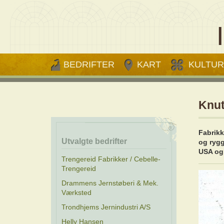
BEDRIFTER
KART
KULTUR
Knut
Fabrikk
Utvalgte bedrifter
og rygg
USA og 
Trengereid Fabrikker / Cebelle-
Trengereid
Drammens Jernstøberi & Mek.
Værksted
Trondhjems Jernindustri A/S
Helly Hansen