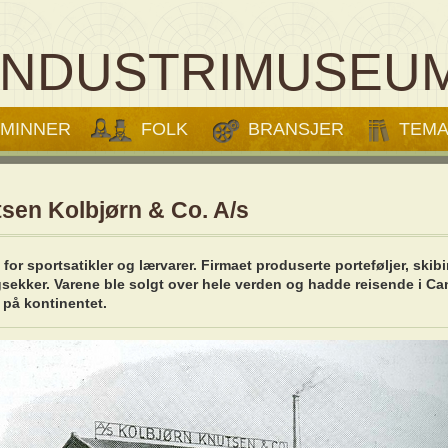
INDUSTRIMUSEU
MINNER
FOLK
BRANSJER
TEM
sen Kolbjørn & Co. A/s
 for sportsatikler og lærvarer. Firmaet produserte porteføljer, skib
sekker. Varene ble solgt over hele verden og hadde reisende i Ca
på kontinentet.