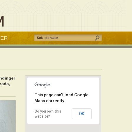
M
AER
indinger
nada,
This page can't load Google
Maps correctly.
Do you own this
OK
website?