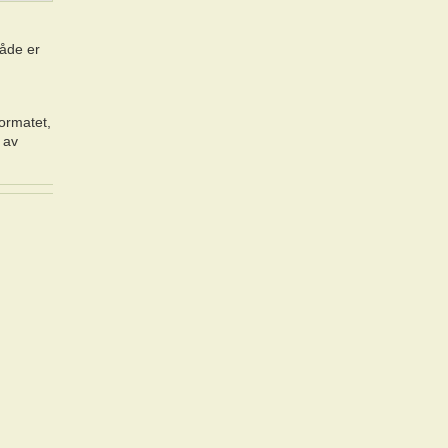
råde er
formatet,
 av