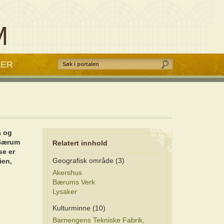
M
AER
a og
 Bærum
Relatert innhold
se er
Geografisk område (3)
ien,
Akershus
Bærums Verk
Lysaker
Kulturminne (10)
Barnengens Tekniske Fabrik,