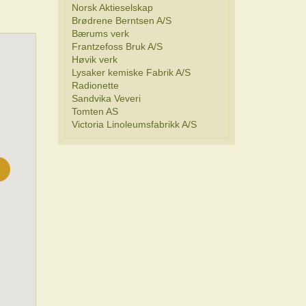
Norsk Aktieselskap
Brødrene Berntsen A/S
Bærums verk
Frantzefoss Bruk A/S
Høvik verk
Lysaker kemiske Fabrik A/S
Radionette
Sandvika Veveri
Tomten AS
Victoria Linoleumsfabrikk A/S
5
4