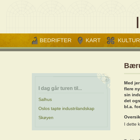
BEDRIFTER
KART
KULTUR
Bær
Med jer
I dag går turen til...
flere n
sin ind
Salhus
det ogs
bl.a. f
Oslos tapte industrilandskap
Oversik
Skøyen
I dette 