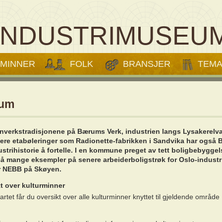
INDUSTRIMUSEU
MINNER
FOLK
BRANSJER
TEM
um
nverkstradisjonene på Bærums Verk, industrien langs Lysakerelv
yere etabøleringer som Radionette-fabrikken i Sandvika har også
ustrihistorie å fortelle. I en kommune preget av tett boligbebyggel
å mange eksempler på senere arbeiderboligstrøk for Oslo-industr
or NEBB på Skøyen.
t over kulturminner
kartet får du oversikt over alle kulturminner knyttet til gjeldende område