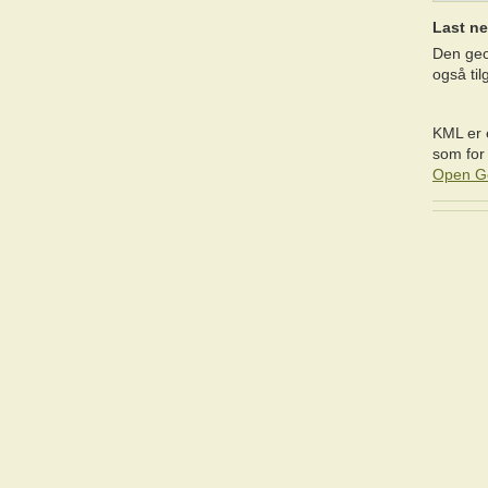
Last ne
Den geo
også til
KML er e
som for
Open Ge