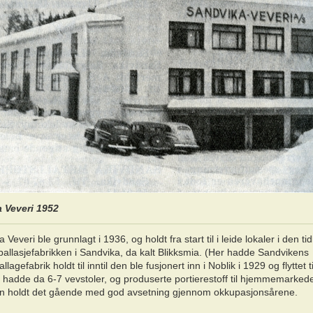
 Veveri 1952
 Veveri ble grunnlagt i 1936, og holdt fra start til i leide lokaler i den tid
allasjefabrikken i Sandvika, da kalt Blikksmia. (Her hadde Sandvikens
llagefabrik holdt til inntil den ble fusjonert inn i Noblik i 1929 og flyttet t
 hadde da 6-7 vevstoler, og produserte portierestoff til hjemmemarkede
en holdt det gående med god avsetning gjennom okkupasjonsårene.