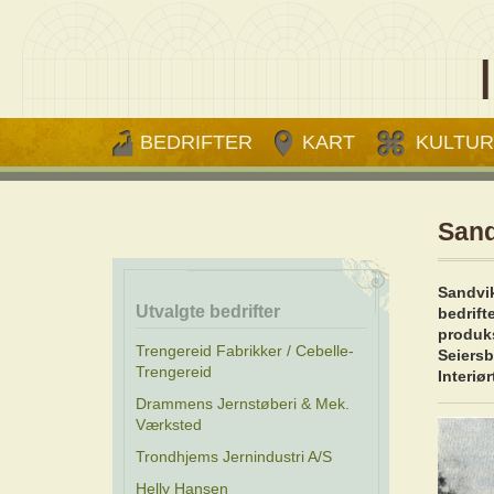
BEDRIFTER
KART
KULTUR
Sand
Sandvik
Utvalgte bedrifter
bedrift
produks
Trengereid Fabrikker / Cebelle-
Seiersb
Trengereid
Interiø
Drammens Jernstøberi & Mek.
Værksted
Trondhjems Jernindustri A/S
Helly Hansen