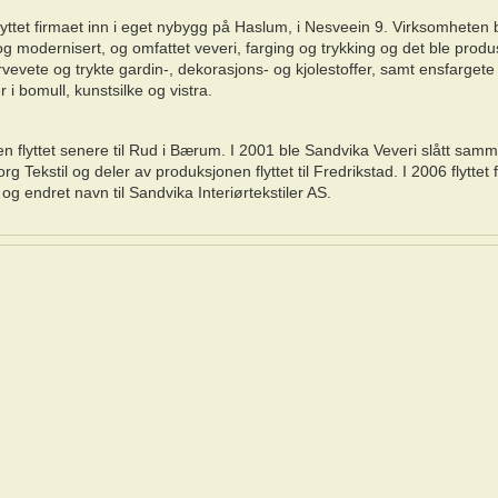
lyttet firmaet inn i eget nybygg på Haslum, i Nesveein 9. Virksomheten 
og modernisert, og omfattet veveri, farging og trykking og det ble produ
evete og trykte gardin-, dekorasjons- og kjolestoffer, samt ensfargete
er i bomull, kunstsilke og vistra.
en flyttet senere til Rud i Bærum. I 2001 ble Sandvika Veveri slått sa
rg Tekstil og deler av produksjonen flyttet til Fredrikstad. I 2006 flyttet 
n og endret navn til Sandvika Interiørtekstiler AS.