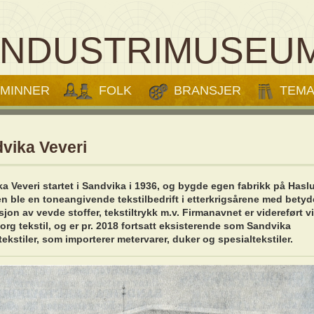
INDUSTRIMUSEU
MINNER
FOLK
BRANSJER
TEM
vika Veveri
a Veveri startet i Sandvika i 1936, og bygde egen fabrikk på Hasl
en ble en toneangivende tekstilbedrift i etterkrigsårene med betyd
jon av vevde stoffer, tekstiltrykk m.v. Firmanavnet er videreført v
org tekstil, og er pr. 2018 fortsatt eksisterende som Sandvika
rtekstiler, som importerer metervarer, duker og spesialtekstiler.