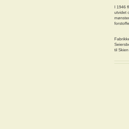
I 1946 f
utvidet 
mønsterv
forstoff
Fabrikk
Seiersbo
til Skie