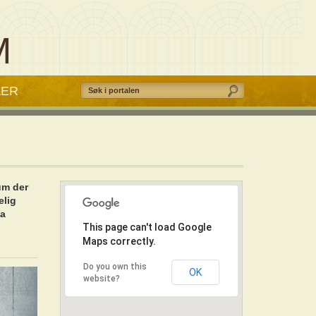
M
AER
um der
elig
ia
This page can't load Google
Maps correctly.
Do you own this
OK
website?