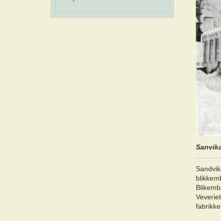
Sanvika
Sandvika
blikkemb
Blikemba
Veveriet
fabrikk