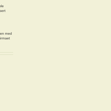
ble
sert
mmen med
firmaet