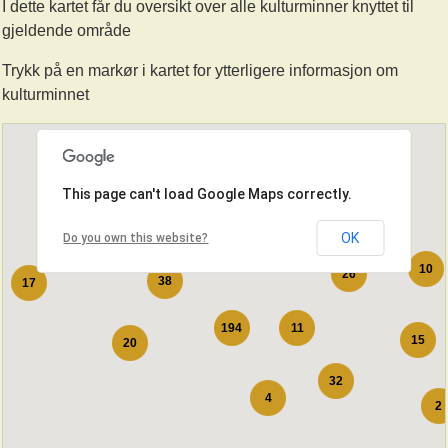
I dette kartet får du oversikt over alle kulturminner knyttet til
gjeldende område
Trykk på en markør i kartet for ytterligere informasjon om
3
kulturminnet
38
12
This page can't load Google Maps correctly.
OK
8
Do you own this website?
88
10
26
38
17
11
194
15
20
32
4
2