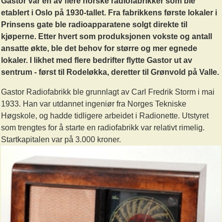
Gastor var en av flere norske radiofabrikker som ble
etablert i Oslo på 1930-tallet. Fra fabrikkens første lokaler i
Prinsens gate ble radioapparatene solgt direkte til
kjøperne. Etter hvert som produksjonen vokste og antall
ansatte økte, ble det behov for større og mer egnede
lokaler. I likhet med flere bedrifter flytte Gastor ut av
sentrum - først til Rodeløkka, deretter til Grønvold på Valle.
Gastor Radiofabrikk ble grunnlagt av Carl Fredrik Storm i mai
1933. Han var utdannet ingeniør fra Norges Tekniske
Høgskole, og hadde tidligere arbeidet i Radionette. Utstyret
som trengtes for å starte en radiofabrikk var relativt rimelig.
Startkapitalen var på 3.000 kroner.