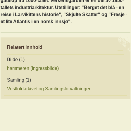
gateløp fra 1600-tallet. Verkensgården er en del av 1850-
tallets industriarkitektur. Utstillinger: "Berget det blå - en
reise i Larvikittens historie", "Skjulte Skatter" og "Fresje -
et lite Atlantis i en norsk innsjø".
Relatert innhold
Bilde (1)
hammeren (Ingressbilde)
Samling (1)
Vestfoldarkivet og Samlingsforvaltningen