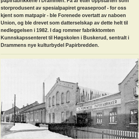
papirfabrikkene i Drammen. Få år etter oppstarten som
storprodusent av spesialpapiret greaseproof - for oss
kjent som matpapir - ble Forenede overtatt av naboen
Union, og ble drevet som datterselskap av dette helt til
nedleggelsen i 1982. I dag rommer fabrikktomten
Kunnskapssenteret til Høgskolen i Buskerud, sentralt i
Drammens nye kulturbydel Papirbredden.