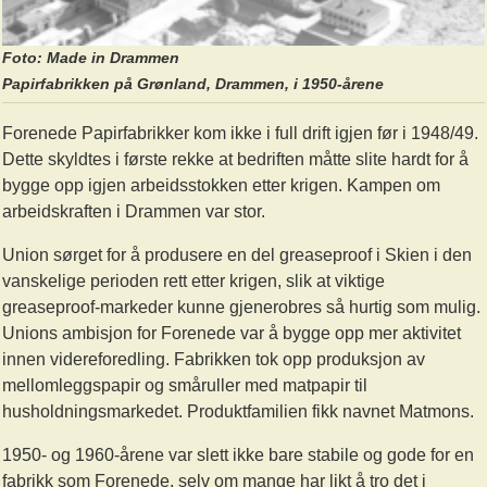
Foto: Made in Drammen
Papirfabrikken på Grønland, Drammen, i 1950-årene
Forenede Papirfabrikker kom ikke i full drift igjen før i 1948/49.
Dette skyldtes i første rekke at bedriften måtte slite hardt for å
bygge opp igjen arbeidsstokken etter krigen. Kampen om
arbeidskraften i Drammen var stor.
Union sørget for å produsere en del greaseproof i Skien i den
vanskelige perioden rett etter krigen, slik at viktige
greaseproof-markeder kunne gjenerobres så hurtig som mulig.
Unions ambisjon for Forenede var å bygge opp mer aktivitet
innen videreforedling. Fabrikken tok opp produksjon av
mellomleggspapir og småruller med matpapir til
husholdningsmarkedet. Produktfamilien fikk navnet Matmons.
1950- og 1960-årene var slett ikke bare stabile og gode for en
fabrikk som Forenede, selv om mange har likt å tro det i