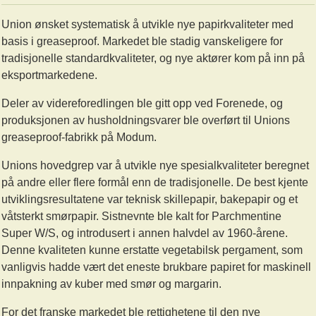
Union ønsket systematisk å utvikle nye papirkvaliteter med
basis i greaseproof. Markedet ble stadig vanskeligere for
tradisjonelle standardkvaliteter, og nye aktører kom på inn på
eksportmarkedene.
Deler av videreforedlingen ble gitt opp ved Forenede, og
produksjonen av husholdningsvarer ble overført til Unions
greaseproof-fabrikk på Modum.
Unions hovedgrep var å utvikle nye spesialkvaliteter beregnet
på andre eller flere formål enn de tradisjonelle. De best kjente
utviklingsresultatene var teknisk skillepapir, bakepapir og et
våtsterkt smørpapir. Sistnevnte ble kalt for Parchmentine
Super W/S, og introdusert i annen halvdel av 1960-årene.
Denne kvaliteten kunne erstatte vegetabilsk pergament, som
vanligvis hadde vært det eneste brukbare papiret for maskinell
innpakning av kuber med smør og margarin.
For det franske markedet ble rettighetene til den nye