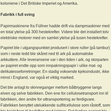
koloniene i Det Britiske Imperiet og Amerika.
Fabrikk i full sving
Papirmaskinene fra Füllner hadde drift via dampmaskiner med
en total ytelse på 300 hestekrefter. Videre ble det installert tolv
elektriske motorer med en samlet ytelse på tusen hestekrefter.
Papiret ble i utgangspunktet produsert i store ruller (på tambur)
som i neste ledd ble skåret ned til ark på automatiske
arkkuttere. Alle leveransene var i den tiden i ark, og storparten
av papiret endte opp som innpakningspapir i ulike mat- og
delikatesseforretninger. En stadig voksende kjeksindustri, ikke
minst i England, var også et viktig marked.
Det ble anlagt to skinneganger mellom båtbryggene langs
elven og selve fabrikken. Den ene for cellulosetransport inn til
fabrikken, den andre for uttransportering av ferdigvare.
Fabrikken benyttet utelukkende sulfitcellulose som råstoff, som