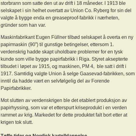
storbrann som satte den ut av drift i 18 måneder. I 1913 ble
selskapet i sin helhet overtatt av Union Co. Ryberg for sin del
valgte å bygge enda en greaseproof-fabrikk i nærheten,
gründer som han var.
Maskinfabrikant Eugen Füllner tilbød selskapet å overta en ny
papirmaskin (90”) til gunstige betingelser, ettersom 1.
verdenskrig hadde skapt uholdbare problemer for en tysk
kunde som ville bygge papirfabrikk i Riga. Styret aksepterte
tilbudet i løpet av 1915, og maskinen, PM 4, ble satt i drift i
1917. Samtidig valgte Union å selge Gaasevad-fabrikken, som
inntil da hadde vært en selvfølgelig del av Forende
Papirfabrikker.
Mot slutten av verdenskrigen ble det etablert produksjon av
papirhyssing, som var et etterspurt kriseprodukt i en verden
rammet av krig. Markedet for dette produktet falt bort etter at
krigen tok slutt.
Tøffe tider og Nordisk kartelldannelse