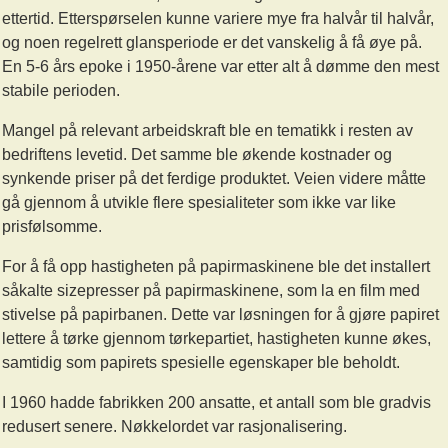
ettertid. Etterspørselen kunne variere mye fra halvår til halvår,
og noen regelrett glansperiode er det vanskelig å få øye på.
En 5-6 års epoke i 1950-årene var etter alt å dømme den mest
stabile perioden.
Mangel på relevant arbeidskraft ble en tematikk i resten av
bedriftens levetid. Det samme ble økende kostnader og
synkende priser på det ferdige produktet. Veien videre måtte
gå gjennom å utvikle flere spesialiteter som ikke var like
prisfølsomme.
For å få opp hastigheten på papirmaskinene ble det installert
såkalte sizepresser på papirmaskinene, som la en film med
stivelse på papirbanen. Dette var løsningen for å gjøre papiret
lettere å tørke gjennom tørkepartiet, hastigheten kunne økes,
samtidig som papirets spesielle egenskaper ble beholdt.
I 1960 hadde fabrikken 200 ansatte, et antall som ble gradvis
redusert senere. Nøkkelordet var rasjonalisering.