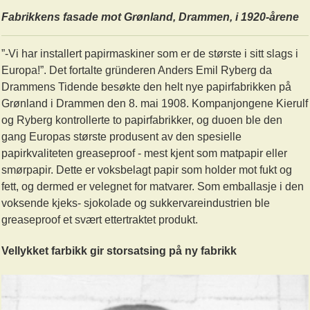
Fabrikkens fasade mot Grønland, Drammen, i 1920-årene
”-Vi har installert papirmaskiner som er de største i sitt slags i
Europa!”. Det fortalte gründeren Anders Emil Ryberg da
Drammens Tidende besøkte den helt nye papirfabrikken på
Grønland i Drammen den 8. mai 1908. Kompanjongene Kierulf
og Ryberg kontrollerte to papirfabrikker, og duoen ble den
gang Europas største produsent av den spesielle
papirkvaliteten greaseproof - mest kjent som matpapir eller
smørpapir. Dette er voksbelagt papir som holder mot fukt og
fett, og dermed er velegnet for matvarer. Som emballasje i den
voksende kjeks- sjokolade og sukkervareindustrien ble
greaseproof et svært ettertraktet produkt.
Vellykket farbikk gir storsatsing på ny fabrikk