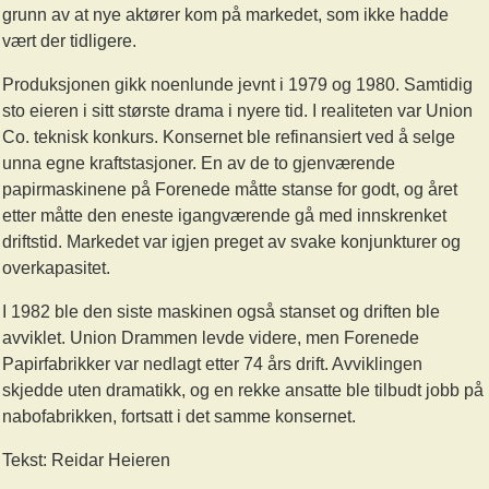
grunn av at nye aktører kom på markedet, som ikke hadde
vært der tidligere.
Produksjonen gikk noenlunde jevnt i 1979 og 1980. Samtidig
sto eieren i sitt største drama i nyere tid. I realiteten var Union
Co. teknisk konkurs. Konsernet ble refinansiert ved å selge
unna egne kraftstasjoner. En av de to gjenværende
papirmaskinene på Forenede måtte stanse for godt, og året
etter måtte den eneste igangværende gå med innskrenket
driftstid. Markedet var igjen preget av svake konjunkturer og
overkapasitet.
I 1982 ble den siste maskinen også stanset og driften ble
avviklet. Union Drammen levde videre, men Forenede
Papirfabrikker var nedlagt etter 74 års drift. Avviklingen
skjedde uten dramatikk, og en rekke ansatte ble tilbudt jobb på
nabofabrikken, fortsatt i det samme konsernet.
Tekst: Reidar Heieren