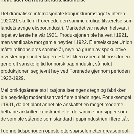
Det dramatiske internasjonale konjunkturomslaget vinteren
1920/21 skulle gi Forenede den samme urolige tilværelse som
landets øvrige eksportindustri. Markedet var nesten helsvart i
løpet av første halvår 1921. Produksjonen ble halvert i 1921,
men var tilbake mot gamle høyder i 1922. Eierselskapet Union
måtte refinansieres samme år, mye på grunn av spekulative
investeringer under krigen. Statistikken røper at til tross for en
generelt vanskelig tid for norsk papirindustri, så holdt
produksjonen seg jevnt høy ved Forenede gjennom perioden
1922-1929.
Mellomkrigsårene sto i rasjonaliseringens tegn og fabrikken
ble betydelig modernisert ved flere anledninger. For eksempel
i 1931, da det blant annet ble anskaffet en meget moderne
helbane arkkutter, konstruert etter de samme prinsipper som
de som ble stående som standard i papirindustrien i flere tiår.
I denne tidsperioden oppsto etterspørselen etter greaseproof-