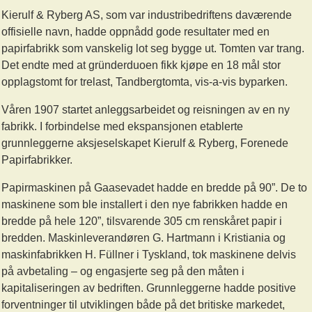
Kierulf & Ryberg AS, som var industribedriftens daværende
offisielle navn, hadde oppnådd gode resultater med en
papirfabrikk som vanskelig lot seg bygge ut. Tomten var trang.
Det endte med at gründerduoen fikk kjøpe en 18 mål stor
opplagstomt for trelast, Tandbergtomta, vis-a-vis byparken.
Våren 1907 startet anleggsarbeidet og reisningen av en ny
fabrikk. I forbindelse med ekspansjonen etablerte
grunnleggerne aksjeselskapet Kierulf & Ryberg, Forenede
Papirfabrikker.
Papirmaskinen på Gaasevadet hadde en bredde på 90”. De to
maskinene som ble installert i den nye fabrikken hadde en
bredde på hele 120”, tilsvarende 305 cm renskåret papir i
bredden. Maskinleverandøren G. Hartmann i Kristiania og
maskinfabrikken H. Füllner i Tyskland, tok maskinene delvis
på avbetaling – og engasjerte seg på den måten i
kapitaliseringen av bedriften. Grunnleggerne hadde positive
forventninger til utviklingen både på det britiske markedet,