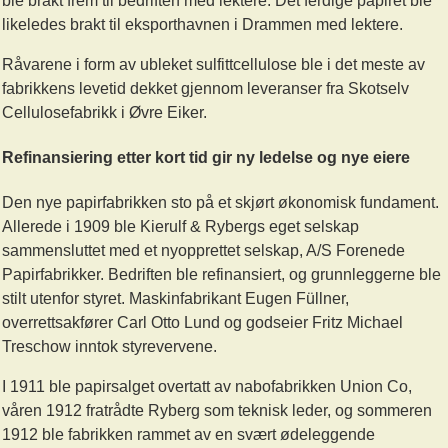
ble brakt frem til bedriften med lektere. Det ferdige papiret ble
likeledes brakt til eksporthavnen i Drammen med lektere.
Råvarene i form av ubleket sulfittcellulose ble i det meste av
fabrikkens levetid dekket gjennom leveranser fra Skotselv
Cellulosefabrikk i Øvre Eiker.
Refinansiering etter kort tid gir ny ledelse og nye eiere
Den nye papirfabrikken sto på et skjørt økonomisk fundament.
Allerede i 1909 ble Kierulf & Rybergs eget selskap
sammensluttet med et nyopprettet selskap, A/S Forenede
Papirfabrikker. Bedriften ble refinansiert, og grunnleggerne ble
stilt utenfor styret. Maskinfabrikant Eugen Füllner,
overrettsakfører Carl Otto Lund og godseier Fritz Michael
Treschow inntok styrevervene.
I 1911 ble papirsalget overtatt av nabofabrikken Union Co,
våren 1912 fratrådte Ryberg som teknisk leder, og sommeren
1912 ble fabrikken rammet av en svært ødeleggende