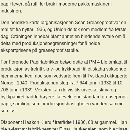
papir levert på rull, for bruk i moderne pakkemaskiner i
industrien.
Den nordiske kartellorganisasjonen Scan Greaseproof var en
realitet fra nyttår 1936, og Union deltok som medlem fra første
dag. Ordningen innebar blant annet en bindende avtale om å
delta med produksjonsbegrensninger for å holde
eksportprisene på greaseproof stabile.
For Forenede Papirfabrikker betød dette at PM 4 ble omlagt til
produksjon av trefritt skriv- og trykkpapir til et stadig voksende
hjemmemarked, noe som vedvarte frem til Tyskland okkuperte
Norge i 1940. Produksjonen steg fra 7 644 tonn i 1932 til 10
708 tonn i 1939. Veksten kan delvis tilskrives at skriv- og
trykkpapiret hadde høyere flatevekt enn standard greaseproof-
papir, samtidig som produksjonshastigheten var den samme
som før.
Disponent Haakon Kierulf fratrådte i 1936, 68 år gammel. Han
ble avløst av fabrikkbestyrer Einar Haukedalen, som ble tilsatt